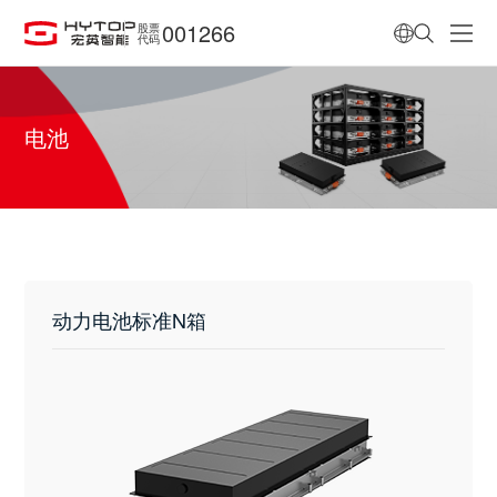
001266
股票
代码
电池
动力电池标准N箱