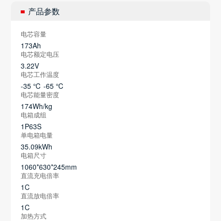
产品参数
电芯容量
173Ah
电芯额定电压
3.22V
电芯工作温度
-35 ℃ -65 ℃
电芯能量密度
174Wh/kg
电箱成组
1P63S
单电箱电量
35.09kWh
电箱尺寸
1060*630*245mm
直流充电倍率
1C
直流放电倍率
1C
加热方式